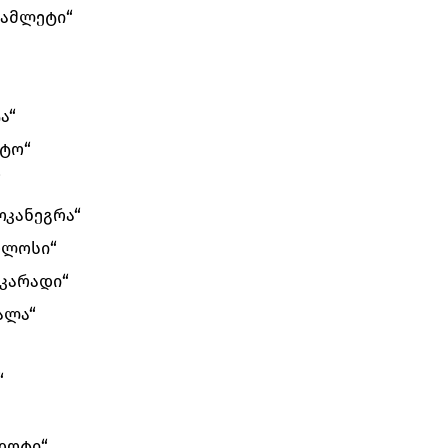
„ჰამლეტი“
ა“
ტო“
“
ოკანეგრა“
რლოსი“
კარადი“
ალა“
“
ნდოტი“