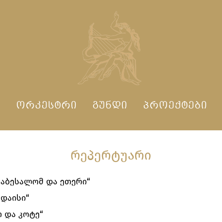
Ი
ᲝᲠᲙᲔᲡᲢᲠᲘ
ᲒᲣᲜᲓᲘ
ᲞᲠᲝᲔᲥᲢᲔᲑᲘ
ᲠᲔᲞᲔᲠᲢᲣᲐᲠᲘ
„აბესალომ და ეთერი“
„დაისი“
 და კოტე“