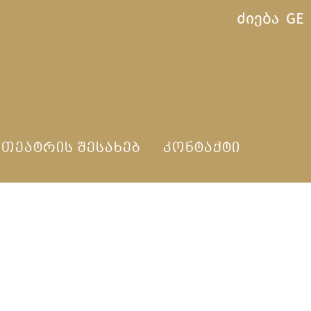
ძიება
GE
ᲗᲔᲐᲢᲠᲘᲡ ᲨᲔᲡᲐᲮᲔᲑ
ᲙᲝᲜᲢᲐᲥᲢᲘ