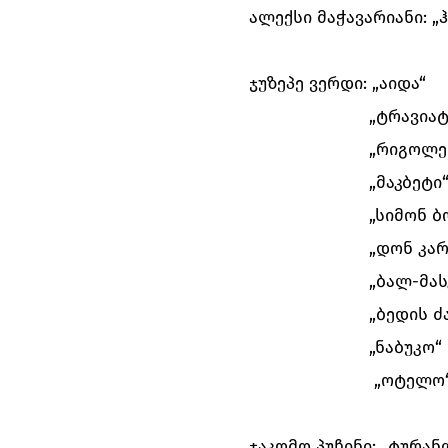
ალექსი მაჭავარიანი: 
ჯუზეპე ვერდი: „აიდა“
„ტრავიატ
„რიგოლე
„მაკბეტი
„სიმონ ბ
„დონ კა
„ბალ-მას
„ბედის ძ
„ნაბუკო“
„ოტელო
ჯაკომო პუჩინი: „ტურა