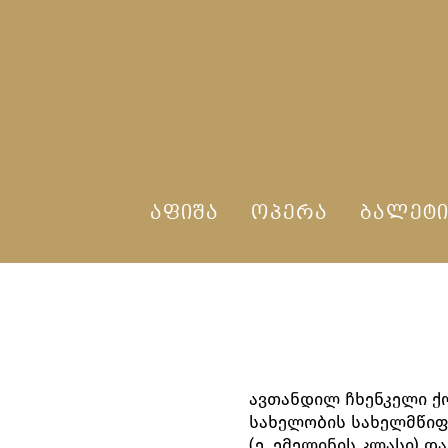
ᲐᲤᲘᲨᲐ
ᲝᲞᲔᲠᲐ
ᲑᲐᲚᲔᲢ
ავთანდილ ჩხენკელი ქ
სახელობის სახელმწიფ
(ე. ემელინის კლასი) 