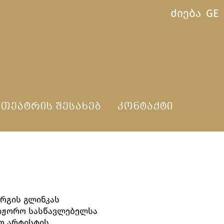
ძიება
GE
ᲗᲔᲐᲢᲠᲘᲡ ᲨᲔᲡᲐᲮᲔᲑ
ᲙᲝᲜᲢᲐᲥᲢᲘ
რგის გლინკას
იჟორო სასწავლებელსა
ო არტისტის,