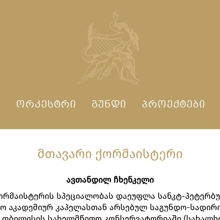
Ი
ᲝᲠᲙᲔᲡᲢᲠᲘ
ᲒᲣᲜᲓᲘ
ᲞᲠᲝᲔᲥᲢᲔᲑᲘ
ᲛᲗᲐᲕᲐᲠᲘ ᲥᲝᲠᲛᲐᲘᲡᲢᲔᲠᲘ
ავთანდილ ჩხენკელი
ორმაისტერის სპეციალობას დაეუფლა სანკტ-პეტერბუ
ო აკადემიურ კაპელასთან არსებულ საგუნდო-სადირ
და თბილისის სახელმწიფო კონსერვატორიაში (სახალხ