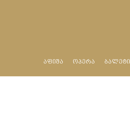
ᲐᲤᲘᲨᲐ
ᲝᲞᲔᲠᲐ
ᲑᲐᲚᲔᲢ