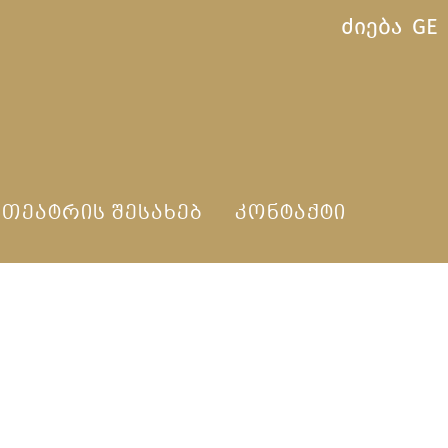
ძიება
GE
ᲗᲔᲐᲢᲠᲘᲡ ᲨᲔᲡᲐᲮᲔᲑ
ᲙᲝᲜᲢᲐᲥᲢᲘ