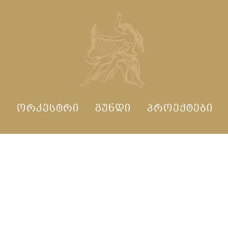
Ი
ᲝᲠᲙᲔᲡᲢᲠᲘ
ᲒᲣᲜᲓᲘ
ᲞᲠᲝᲔᲥᲢᲔᲑᲘ