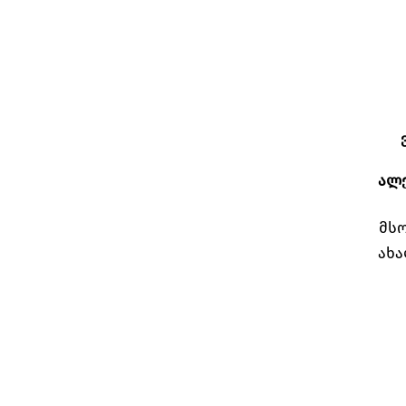
ალ
მსო
ახა