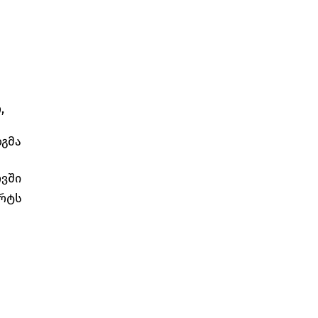
,
გმა
ოვში
არტს