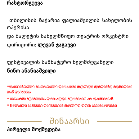
რასტორგუევა
თბილისის ზაქარია ფალიაშვილის სახელობის
ოპერისა
და ბალეტის სახელმწიფო თეატრის ორკესტრი
დირიჟორი:
ლევან ჯაგაევი
ფესტივალის სამხატვრო ხელმძღვანელი
ნინო ანანიაშვილი
*ᲓᲐᲒᲕᲘᲐᲜᲔᲑᲣᲚᲘ ᲛᲐᲧᲣᲠᲔᲑᲔᲚᲘ ᲓᲐᲠᲑᲐᲖᲨᲘ ᲛᲮᲝᲚᲝᲓ ᲛᲝᲛᲓᲔᲕᲜᲝ ᲛᲝᲥᲛᲔᲓᲔᲑᲘ
ᲓᲐᲜ ᲓᲐᲘᲨᲕᲔᲑᲐ
* ᲗᲔᲐᲢᲠᲨᲘ ᲛᲝᲥᲛᲔᲓᲔᲑᲡ ᲓᲠᲔᲡᲙᲝᲓᲘ. ᲨᲝᲠᲢᲔᲑᲘᲗ ᲐᲠ ᲓᲐᲘᲨᲕᲔᲑᲘᲐᲜ.
* 6 ᲬᲚᲐᲛᲓᲔ ᲑᲐᲕᲨᲕᲔᲑᲘ ᲓᲐᲘᲨᲕᲔᲑᲘᲐᲜ ᲛᲮᲝᲚᲝᲓ ᲓᲦᲘᲡ ᲡᲞᲔᲥᲢᲐᲙᲚᲔᲑᲖᲔ
შინაარსი
პირველი მოქმედება