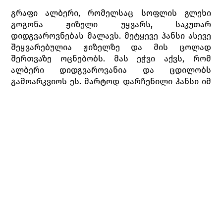
გრაფი ალბერი, რომელსაც სოფლის გლეხი
გოგონა ჟიზელი უყვარს, საკუთარ
დიდგვაროვნებას მალავს. მეტყევე ჰანსი ასევე
შეყვარებულია ჟიზელზე და მის ცოლად
შერთვაზე ოცნებობს. მას ეჭვი აქვს, რომ
ალბერი დიდგვაროვანია და ცდილობს
გამოარკვიოს ეს. მარტოდ დარჩენილი ჰანსი იმ
ქოხიდან, სადაც ალბერმა თავისი დაშნა და
მოსასხამი დამალა, მის დაშნას მოიპარავს,
რომელზეც გრაფის გერბია ამოტვიფრული.
გაისმის ნადირობის მაუწყებელი საყვირების
ხმა. ჰერცოგი და მისი მშვენიერი ასული
ბატილდა, რომელიც დანიშნულია გრაფ
ალბერზე, მეგობრებთან ერთად სწორედ იმ
სახლის წინ ჩერდებიან, სადაც ჟიზელი და
დედამისი ბერტა ცხოვრობენ. ჰერცოგის
ქალიშვილი მოიხიბლება სოფლელი გოგონას