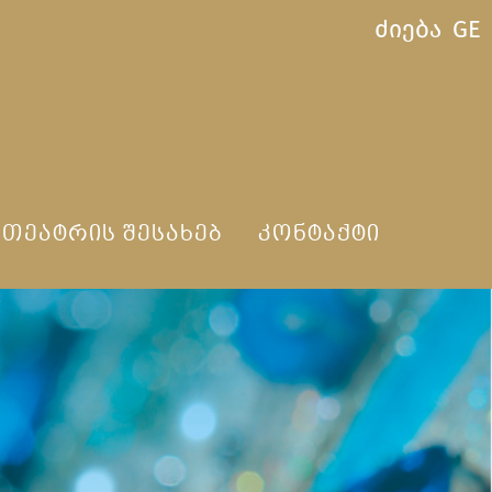
ძიება
GE
ᲗᲔᲐᲢᲠᲘᲡ ᲨᲔᲡᲐᲮᲔᲑ
ᲙᲝᲜᲢᲐᲥᲢᲘ