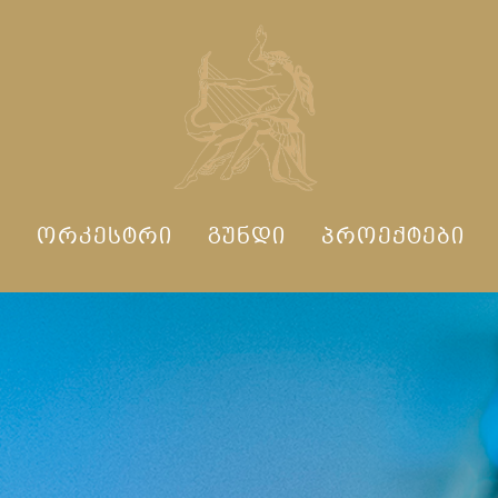
Ი
ᲝᲠᲙᲔᲡᲢᲠᲘ
ᲒᲣᲜᲓᲘ
ᲞᲠᲝᲔᲥᲢᲔᲑᲘ