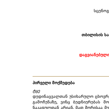
სცენოგ
თბილისის
ს
ᲓᲐᲒᲕᲘᲐᲜᲔᲑᲣᲚ
პირველი
მოქმედება
ტყე
დედინაცვალთან უსიხარულო ცხოვრებ
გამოჩენაზე, ვინც ბედნიერებას 
ნაკადულთან არიან. მათ შორისაა მ