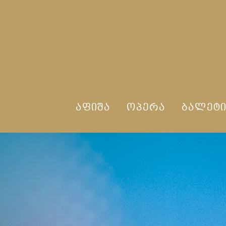
ᲐᲤᲘᲨᲐ
ᲝᲞᲔᲠᲐ
ᲑᲐᲚᲔᲢ