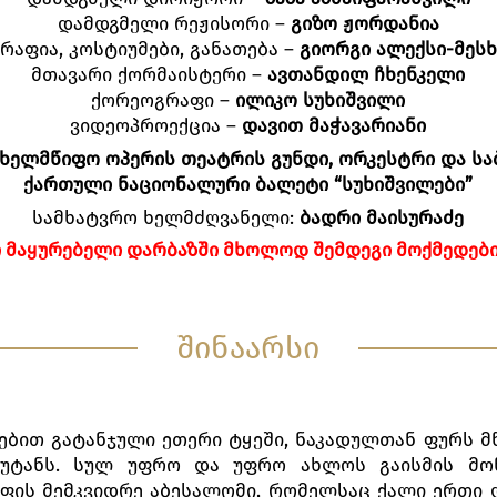
დამდგმელი რეჟისორი –
გიზო
ჟორდანია
რაფია, კოსტიუმები, განათება –
გიორგი
ალექსი
-
მეს
მთავარი ქორმაისტერი –
ავთანდილ
ჩხენკელი
ქორეოგრაფი –
ილიკო
სუხიშვილი
ვიდეოპროექცია –
დავით
მაჭავარიანი
ახელმწიფო
ოპერის
თეატრის
გუნდი
,
ორკესტრი
და
სა
ქართული
ნაციონალური
ბალეტი
“
სუხიშვილები
”
სამხატვრო ხელმძღვანელი:
ბადრი
მაისურაძე
Ი
ᲛᲐᲧᲣᲠᲔᲑᲔᲚᲘ
ᲓᲐᲠᲑᲐᲖᲨᲘ
ᲛᲮᲝᲚᲝᲓ
ᲨᲔᲛᲓᲔᲒᲘ
ᲛᲝᲥᲛᲔᲓᲔᲑ
შინაარსი
ით გატანჯული ეთერი ტყეში, ნაკადულთან ფურს მწ
მოუტანს. სულ უფრო და უფრო ახლოს გაისმის მონ
ეფის მემკვიდრე აბესალომი, რომელსაც ქალი ერთი