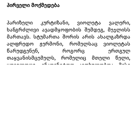
პირველი მოქმედება
პარიზელი კურტიზანი, ვიოლეტა ვალერი,
ხანგრძლივი ავადმყოფობის შემდეგ, მეჯლისს
მართავს. სტუმართა შორის არის ახალგაზრდა
ალფრედო ჟერმონი, რომელსაც ვიოლეტას
წარუდგენენ, როგორც ერთგულ
თაყვანისმცემელს, რომელიც მთელი წელი,
ყოველდღე, ინკოგნიტოდ კითხულობდა მისი
ჯანმრთელობის ამბავს. მაგრამ ვიოლეტას არ
სურს ვინმე შეიყვაროს. სტუმრების თხოვნით,
ალფრედო სადღეგრძელოს წარმოთქვამს: ის
ნამდვილ სიყვარულს უმღერის, მაგრამ
მასპინძელი სიყვარულს არ აღიარებს, ამიტომ
პასუხად მხიარულების სადღეგრძელოს სვამს.
სადღეგრძელოს შემდეგ ვიოლეტა სტუმრებს
საცეკვაოდ ეპატიჟება, მაგრამ თავად შეუძლოდ