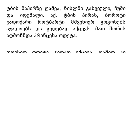
ტბის ნაპირზე ღამეა, ნისლში გახვეული, ჩუმი
და იდუმალი. აქ, ტბის პირას, ბოროტი
ჯადოქარი როტბარტი მშვენიერ გოგონებს
აჯადოებს და გედებად აქცევს. მათ შორის
აღმოჩნდა პრინცესა ოდეტა.
დღისით ოდეტა გედად იქცევა, ღამით კი
ადამიანის სახეს იბრუნებს. მისი დახსნა
ჭეშმარიტი სიყვარულის ფიცითაა
შესაძლებელი.
I მოქმედება
პირველი სურათი.
სასახლის ბაღი