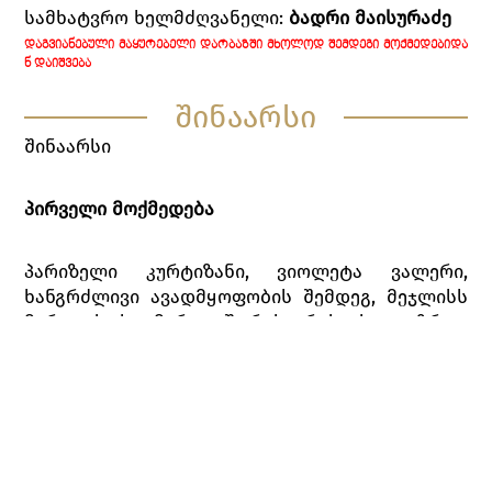
სამხატვრო ხელმძღვანელი:
ბადრი მაისურაძე
ᲓᲐᲒᲕᲘᲐᲜᲔᲑᲣᲚᲘ ᲛᲐᲧᲣᲠᲔᲑᲔᲚᲘ ᲓᲐᲠᲑᲐᲖᲨᲘ ᲛᲮᲝᲚᲝᲓ ᲨᲔᲛᲓᲔᲒᲘ ᲛᲝᲥᲛᲔᲓᲔᲑᲘᲓᲐ
Ნ ᲓᲐᲘᲨᲕᲔᲑᲐ
შინაარსი
შინაარსი
პირველი მოქმედება
პარიზელი კურტიზანი, ვიოლეტა ვალერი,
ხანგრძლივი ავადმყოფობის შემდეგ, მეჯლისს
მართავს. სტუმართა შორის არის ახალგაზრდა
ალფრედო ჟერმონი, რომელსაც ვიოლეტას
წარუდგენენ, როგორც ერთგულ
თაყვანისმცემელს, რომელიც მთელი წელი,
ყოველდღე, ინკოგნიტოდ კითხულობდა მისი
ჯანმრთელობის ამბავს. მაგრამ ვიოლეტას არ
სურს ვინმე შეიყვაროს. სტუმრების თხოვნით,