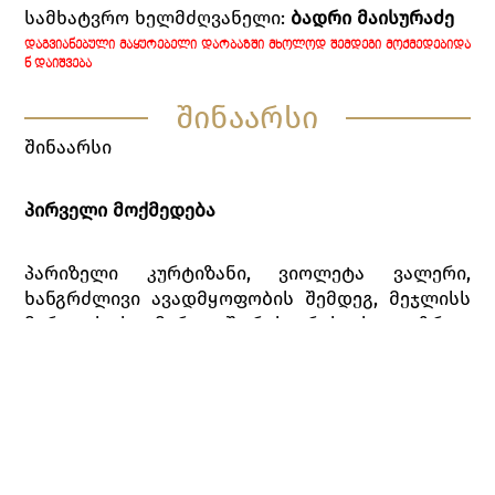
სამხატვრო ხელმძღვანელი:
ბადრი მაისურაძე
ᲓᲐᲒᲕᲘᲐᲜᲔᲑᲣᲚᲘ ᲛᲐᲧᲣᲠᲔᲑᲔᲚᲘ ᲓᲐᲠᲑᲐᲖᲨᲘ ᲛᲮᲝᲚᲝᲓ ᲨᲔᲛᲓᲔᲒᲘ ᲛᲝᲥᲛᲔᲓᲔᲑᲘᲓᲐ
Ნ ᲓᲐᲘᲨᲕᲔᲑᲐ
შინაარსი
შინაარსი
პირველი მოქმედება
პარიზელი კურტიზანი, ვიოლეტა ვალერი,
ხანგრძლივი ავადმყოფობის შემდეგ, მეჯლისს
მართავს. სტუმართა შორის არის ახალგაზრდა
ალფრედო ჟერმონი, რომელსაც ვიოლეტას
წარუდგენენ, როგორც ერთგულ
თაყვანისმცემელს, რომელიც მთელი წელი,
ყოველდღე, ინკოგნიტოდ კითხულობდა მისი
ჯანმრთელობის ამბავს. მაგრამ ვიოლეტას არ
სურს ვინმე შეიყვაროს. სტუმრების თხოვნით,