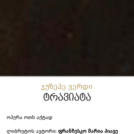
ჯუზეპე ვერდი
ტრავიატა
ოპერა ოთხ აქტად
ლიბრეტოს ავტორი:
ფრანჩესკო
მარია
პიავე