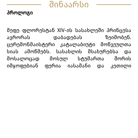
შინაარსი
პროლოგი
მეფე ფლორესტან XIV-ის სასახლეში პრინცესა
ავრორას დაბადებას ზეიმობენ.
ცერემონმაისტერი კატალაბიუტი მოწვეულთა
სიას ამოწმებს. სასახლის მსახურებსა და
მოსალოცად მოსულ სტუმართა შორის
იმყოფებიან ფერია იასამანი და კეთილი
ფერიები, რომლებმაც პრინცესა საუკეთესო
ადამიანური თვისებებით დააჯილდოვეს.
მოულოდნელად სასახლეში ხმაური ისმის.
დარბაზში მოახლეების თანხლებით
განრისხებული ბოროტი ფერია კარაბოსი
შემოდის, რომლის მოწვევა ცერემონიაზე
დაავიწყდათ. გაბრაზებული კარაბოსი პატარა
ავრორას საქსოვი ჩხირისგან სიკვდილს
უწინასწარმეტყველებს. ფერია იასამანს ამ
საშინელი წინასწარმეტყველების სრულად