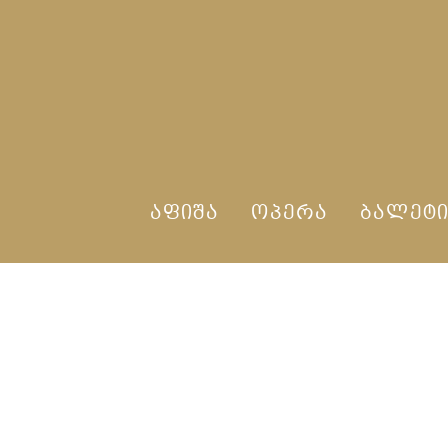
ᲐᲤᲘᲨᲐ
ᲝᲞᲔᲠᲐ
ᲑᲐᲚᲔᲢ