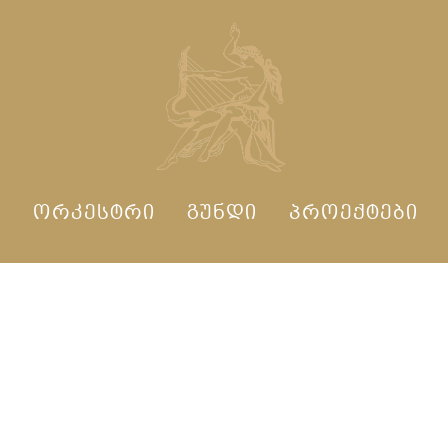
Ი
ᲝᲠᲙᲔᲡᲢᲠᲘ
ᲒᲣᲜᲓᲘ
ᲞᲠᲝᲔᲥᲢᲔᲑᲘ