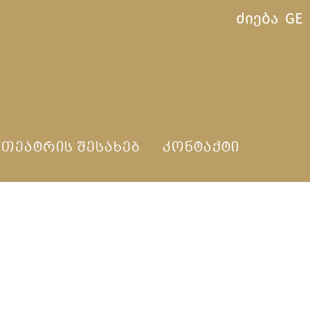
ძიება
GE
ᲗᲔᲐᲢᲠᲘᲡ ᲨᲔᲡᲐᲮᲔᲑ
ᲙᲝᲜᲢᲐᲥᲢᲘ