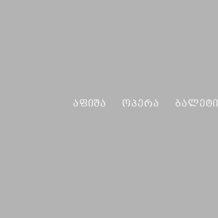
ᲐᲤᲘᲨᲐ
ᲝᲞᲔᲠᲐ
ᲑᲐᲚᲔᲢ