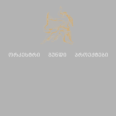
ᲓᲐᲘᲡᲘ
23.07
, 2026
Ი
ᲝᲠᲙᲔᲡᲢᲠᲘ
ᲒᲣᲜᲓᲘ
ᲞᲠᲝᲔᲥᲢᲔᲑᲘ