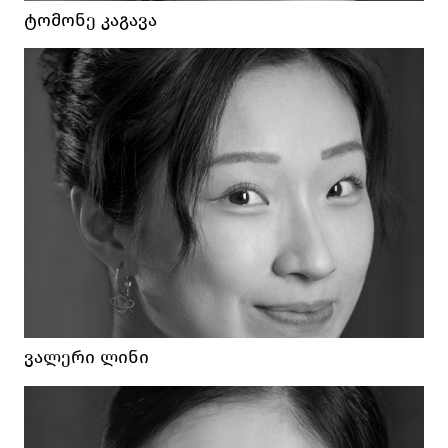
ᲢᲝᲛᲝᲜᲔ ᲙᲐᲒᲐᲕᲐ
ᲕᲐᲚᲔᲠᲘ ᲚᲘᲜᲘ