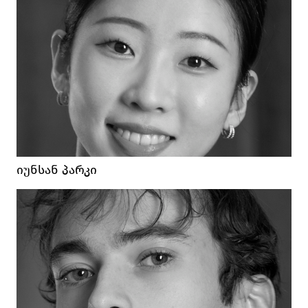
ᲘᲣᲜᲡᲐᲜ ᲞᲐᲠᲙᲘ