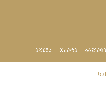
ᲐᲤᲘᲨᲐ
ᲝᲞᲔᲠᲐ
ᲑᲐᲚᲔᲢ
ᲡᲐ