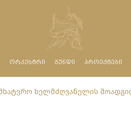
Ი
ᲝᲠᲙᲔᲡᲢᲠᲘ
ᲒᲣᲜᲓᲘ
ᲞᲠᲝᲔᲥᲢᲔᲑᲘ
ᲛᲮᲐᲢᲕᲠᲝ ᲮᲔᲚᲛᲫᲦᲕᲐᲜᲔᲚᲘᲡ ᲛᲝᲐᲓᲒ