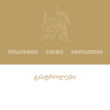
Ი
ᲝᲠᲙᲔᲡᲢᲠᲘ
ᲒᲣᲜᲓᲘ
ᲞᲠᲝᲔᲥᲢᲔᲑᲘ
ᲒᲐᲡᲢᲠᲝᲚᲔᲑᲘ