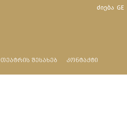
ძიება
GE
ᲗᲔᲐᲢᲠᲘᲡ ᲨᲔᲡᲐᲮᲔᲑ
ᲙᲝᲜᲢᲐᲥᲢᲘ