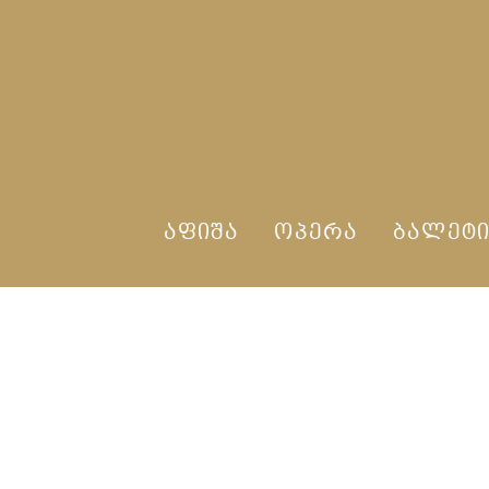
ᲐᲤᲘᲨᲐ
ᲝᲞᲔᲠᲐ
ᲑᲐᲚᲔᲢ