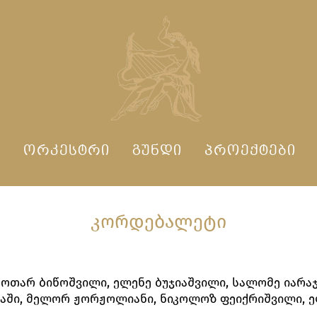
Ი
ᲝᲠᲙᲔᲡᲢᲠᲘ
ᲒᲣᲜᲓᲘ
ᲞᲠᲝᲔᲥᲢᲔᲑᲘ
ᲙᲝᲠᲓᲔᲑᲐᲚᲔᲢᲘ
 ოთარ ბიწოშვილი, ელენე ბუჯიაშვილი, სალომე იარაჯ
ჰაში, მელორ ჟორჟოლიანი, ნიკოლოზ ფეიქრიშვილი, 