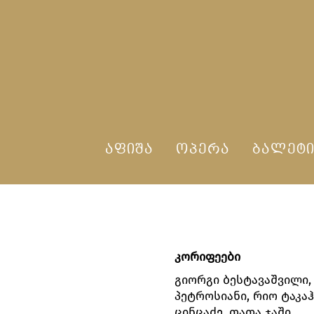
ᲐᲤᲘᲨᲐ
ᲝᲞᲔᲠᲐ
ᲑᲐᲚᲔᲢ
კორიფეები
გიორგი ბესტავაშვილი,
პეტროსიანი, რიო ტაკა
ცინცაძე, თათა ჯაში.