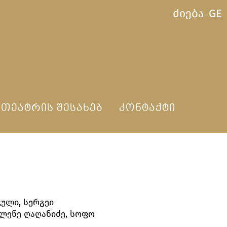
ძიება
GE
ᲗᲔᲐᲢᲠᲘᲡ ᲨᲔᲡᲐᲮᲔᲑ
ᲙᲝᲜᲢᲐᲥᲢᲘ
ული, სერგეი
ელენე ღაღანიძე, სოფო