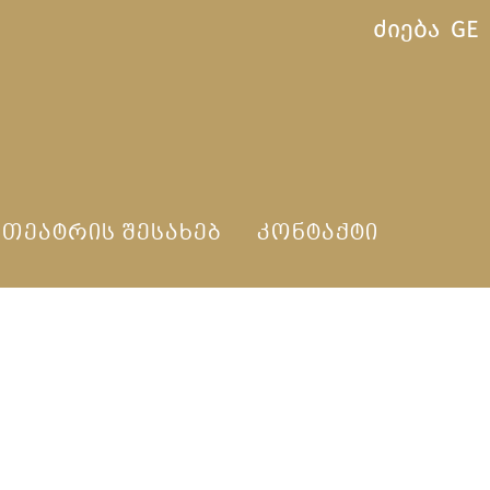
ძიება
GE
ᲗᲔᲐᲢᲠᲘᲡ ᲨᲔᲡᲐᲮᲔᲑ
ᲙᲝᲜᲢᲐᲥᲢᲘ