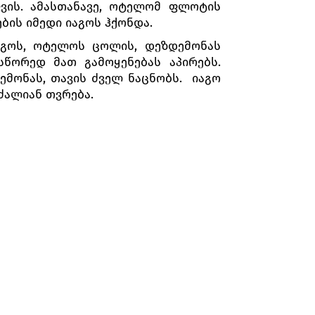
ფვის. ამასთანავე, ოტელომ ფლოტის
ბის იმედი იაგოს ჰქონდა.
იგოს, ოტელოს ცოლის, დეზდემონას
 სწორედ მათ გამოყენებას აპირებს.
ემონას, თავის ძველ ნაცნობს. იაგო
ძალიან თვრება.
საწყისი შეახსენოს, კასიო უგონოდ
რებს მთვრალს, ეს უკანასკნელი კი
უტევს. მონტანო დაიჭრება. ბრძოლას
აფერი იცის. თავის მართლებას ვერც
მონას, რომელიც ასევე შემთხვევის
ქალაქში წესრიგის აღდგენას იაგოს
ენ მოუწოდებს.
მ სიყვარულისა და ბედნიერებისთვის