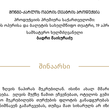
ᲛᲝᲜᲢᲔ-ᲙᲐᲠᲚᲝᲡ ᲝᲞᲔᲠᲘᲡ ᲗᲔᲐᲢᲠᲘᲡ ᲞᲠᲝᲓᲣᲥᲪᲘᲐ
პროდუქციის პრემიერა საქართველოში:
ს ოპერისა და ბალეტის სახელმწიფო თეატრი, 19 აპრი
სამხატვრო ხელმძღვანელი
ბადრი მაისურაძე
შინაარსი
ი ზღვის ნაპირას შეკრებილან. ისინი ახალ მმა
ება. ელვის შუქზე წამით ეჩვენებათ, ოტელოს გემი
ო შეკრებილებს თურქების ფლოტის განადგურებას 
იშნავენ გამარჯვებას, თუმცა მათ სიხარულს არ იზ