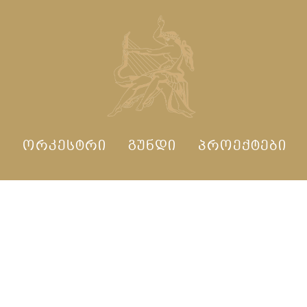
Ი
ᲝᲠᲙᲔᲡᲢᲠᲘ
ᲒᲣᲜᲓᲘ
ᲞᲠᲝᲔᲥᲢᲔᲑᲘ