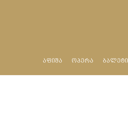
ᲐᲤᲘᲨᲐ
ᲝᲞᲔᲠᲐ
ᲑᲐᲚᲔᲢ