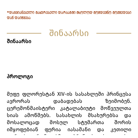
*ᲓᲐᲒᲕᲘᲐᲜᲔᲑᲣᲚᲘ ᲛᲐᲧᲣᲠᲔᲑᲔᲚᲘ ᲓᲐᲠᲑᲐᲖᲨᲘ ᲛᲮᲝᲚᲝᲓ ᲛᲝᲛᲓᲔᲕᲜᲝ ᲛᲝᲥᲛᲔᲓᲔᲑᲘ
ᲓᲐᲜ ᲓᲐᲘᲨᲕᲔᲑᲐ
შინაარსი
შინაარსი
პროლოგი
მეფე ფლორესტან XIV-ის სასახლეში პრინცესა
ავრორას დაბადებას ზეიმობენ.
ცერემონმაისტერი კატალაბიუტი მოწვეულთა
სიას ამოწმებს. სასახლის მსახურებსა და
მოსალოცად მოსულ სტუმართა შორის
იმყოფებიან ფერია იასამანი და კეთილი
ფერიები, რომლებმაც პრინცესა საუკეთესო