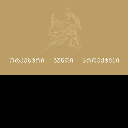
Ი
ᲝᲠᲙᲔᲡᲢᲠᲘ
ᲒᲣᲜᲓᲘ
ᲞᲠᲝᲔᲥᲢᲔᲑᲘ