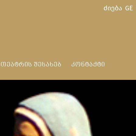
ძიება
GE
ᲗᲔᲐᲢᲠᲘᲡ ᲨᲔᲡᲐᲮᲔᲑ
ᲙᲝᲜᲢᲐᲥᲢᲘ