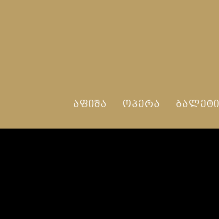
ᲐᲤᲘᲨᲐ
ᲝᲞᲔᲠᲐ
ᲑᲐᲚᲔᲢ