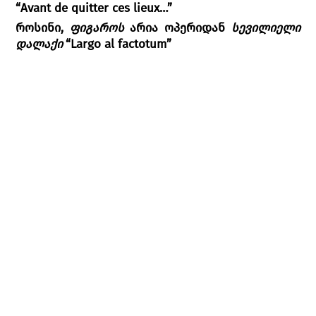
“Avant de quitter ces lieux…”
როსინი,
ფიგაროს
არია ოპერიდან
სევილიელი
დალაქი
“Largo al factotum”
სოკჩუნ კიმი
ვერდი,
ატილას
არია ოპერიდან
ატილა
“Mentre
gonfiarsi l’anima...”
პონკიელი,
ალვიზეს
არია ოპერიდან
ჯოკონდა
“Ombre di mia prosapia...”
ლინა წიკლაური
გუნო,
ჯულიეტას
არია ოპერიდან
რომეო და
ჯულიეტა
“Je veux vivre...”
ვერდი,
ვიოლეტას
არია ოპერიდან
ტრავიატა
“È
strano!… Ah, fors’è lui… Sempre libera...”
ვალერიან მჭედლიძე