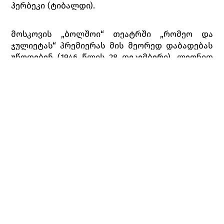
ჰერბეკი (ტიბალდი).
მოსკოვის „ბოლშოი“ თეატრში „რომეო და
ჯულიეტას“ პრემიერას მის მეორედ დაბადებას
უწოდებენ (1946 წლის 28 დეკემბერი). ლეონიდ
ლავროვსკი ამ დროს „ბოლშოი“ თეატრის
სამხატვრო ხელმძღვანელი გახდა. გალინა
ულანოვაც უკვე ამ თეატრში ცეკვავდა.
თბილისის ოპერისა და ბალეტის სახელმწიფო
თეატრის სცენაზე, მიხაილ ლავროვსკიმ,
ლეონიდ ლავროვსკისა და ცნობილი
ბალერინას ელენე ჩიკვაიძის შვილმა, მამის
ქორეოგრაფიის მიხედვით ერთმოქმედებიანი
მუსიკალურ-ქორეოგრაფიული პოემა „რომეო და
ჯულიეტა“ დადგა, რომლის პრემიერა 1982 წლის
29 დეკემბერს გაიმართა (მხატვარი თ.
მურვანიძე, დირიჟორი ი. ჭიაურელი). მიხაილ
ლავროვსკი იმ დროს ჩვენს საბალეტო დასს