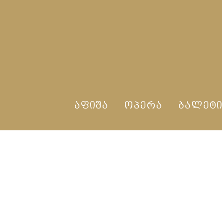
ᲐᲤᲘᲨᲐ
ᲝᲞᲔᲠᲐ
ᲑᲐᲚᲔᲢ