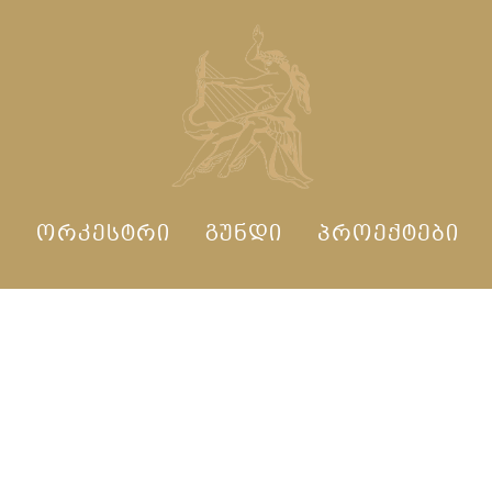
Ი
ᲝᲠᲙᲔᲡᲢᲠᲘ
ᲒᲣᲜᲓᲘ
ᲞᲠᲝᲔᲥᲢᲔᲑᲘ