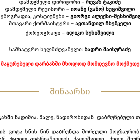
დამდგმელი დირიჟორი –
რევაზ ტაკიძე
დამდგმელი რეჟისორი –
იოანე
(
ვანო
)
ხუციშვილი
ცენოგრაფია, კოსტიუმები –
გიორგი
ალექსი
-
მესხიშვი
მთავარი ქორმაისტერი –
ავთანდილ
ჩხენკელი
ქორეოგრაფი –
ილიკო სუხიშვილი
სამხატვრო ხელმძღვანელი:
ბადრი
მაისურაძე
ᲛᲐᲧᲣᲠᲔᲑᲔᲚᲘ
ᲓᲐᲠᲑᲐᲖᲨᲘ
ᲛᲮᲝᲚᲝᲓ
ᲛᲝᲛᲓᲔᲕᲜᲝ
ᲛᲝᲥᲛᲔᲓᲔ
შინაარსი
ახში ნადიმია. მალე, ნადირობიდან დაბრუნებული თ
 ის ცოტა ხნის წინ დაბრუნდა შორეული მოგზაურობი
არ ტყუილ-კოტრიაშვილის ქალიშვილი, ქეთო შეურჩ