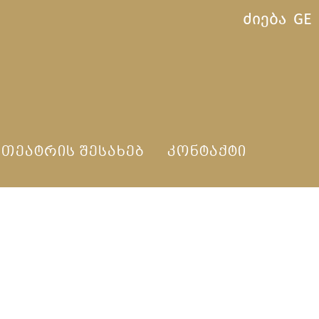
ძიება
GE
ᲗᲔᲐᲢᲠᲘᲡ ᲨᲔᲡᲐᲮᲔᲑ
ᲙᲝᲜᲢᲐᲥᲢᲘ