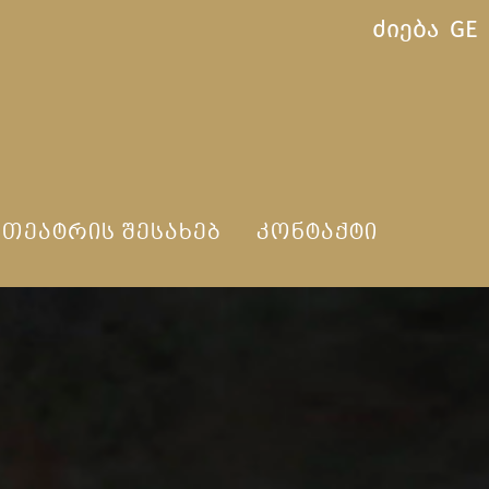
ძიება
GE
ᲗᲔᲐᲢᲠᲘᲡ ᲨᲔᲡᲐᲮᲔᲑ
ᲙᲝᲜᲢᲐᲥᲢᲘ