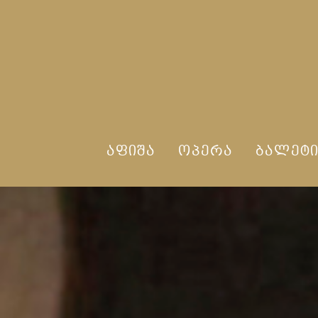
ᲐᲤᲘᲨᲐ
ᲝᲞᲔᲠᲐ
ᲑᲐᲚᲔᲢ