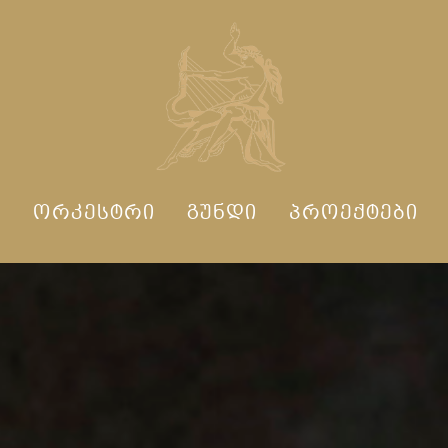
Ი
ᲝᲠᲙᲔᲡᲢᲠᲘ
ᲒᲣᲜᲓᲘ
ᲞᲠᲝᲔᲥᲢᲔᲑᲘ