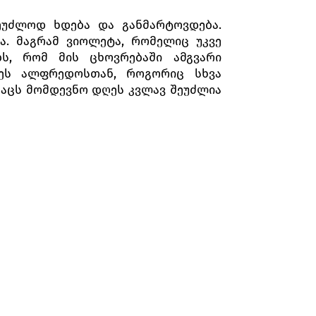
ეუძლოდ ხდება და განმარტოვდება.
. მაგრამ ვიოლეტა, რომელიც უკვე
ს, რომ მის ცხოვრებაში ამგვარი
დეს ალფრედოსთან, როგორიც სხვა
 კაცს მომდევნო დღეს კვლავ შეუძლია
ობებს შეუპყრია: ერთი მხრივ, სურს
ივ კი, ალფრედოს სიტყვებმა მასში
თ ტკბებიან. მოულოდნელად ალფრედო
 ცხოვრების ხარჯები უზრუნველყოს.
მგზავრება.
ისთვის საკუთარი ქონების გადაცემა
თუმცა, გაიგებს რა, რომ ვიოლეტამ
ნგელოზივით მშვენიერი და უმანკო
ურთიერთობას ეწირება. ვიოლეტა