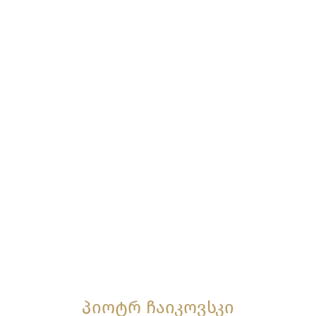
პიოტრ ჩაიკოვსკი