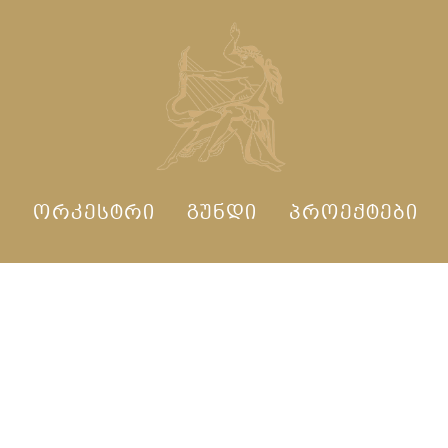
Ი
ᲝᲠᲙᲔᲡᲢᲠᲘ
ᲒᲣᲜᲓᲘ
ᲞᲠᲝᲔᲥᲢᲔᲑᲘ