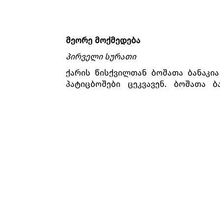
მეორე მოქმედება
პირველი სურათი
ქარის წისქვილთან ბოშათა ბანაკია
პატიცბოშები ცეკვავენ. ბოშათა 
აღელვებული ადევნებს თვალყურს სპე
წისქვილს ბოროტ ჯადოქრად აღიქვამ
მეორე სურათი
სანჩო პანსა, ლორენცო და გამაშ
აღმოსაჩენად აქეთ-იქეთ გარბიან. 
დულსინეა, რომელიც ტყის ნიმფებით
დაბრუნებულ სანჩო პანსას, ლორე
გაქცეული შეყვარებულების ძებნას.