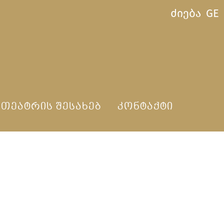
ძიება
GE
ᲗᲔᲐᲢᲠᲘᲡ ᲨᲔᲡᲐᲮᲔᲑ
ᲙᲝᲜᲢᲐᲥᲢᲘ