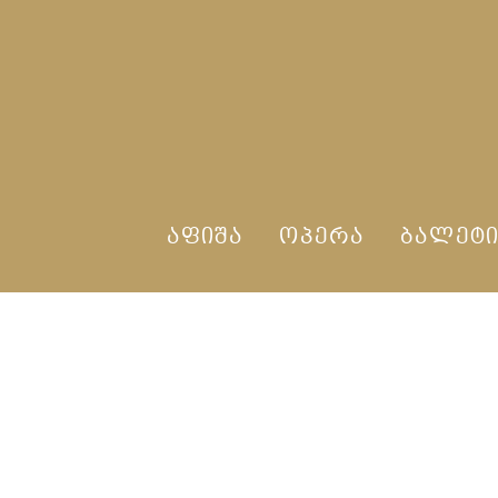
ᲐᲤᲘᲨᲐ
ᲝᲞᲔᲠᲐ
ᲑᲐᲚᲔᲢ